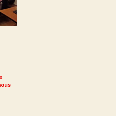
ux
 nous